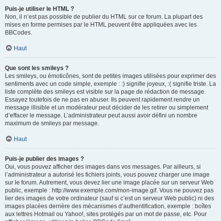
Puis-je utiliser le HTML ?
Non, il n’est pas possible de publier du HTML sur ce forum. La plupart des
mises en forme permises par le HTML peuvent être appliquées avec les
BBCodes.
Haut
Que sont les smileys ?
Les smileys, ou émoticônes, sont de petites images utilisées pour exprimer des
sentiments avec un code simple, exemple : :) signifie joyeux, :( signifie triste. La
liste complète des smileys est visible sur la page de rédaction de message.
Essayez toutefois de ne pas en abuser. Ils peuvent rapidement rendre un
message illisible et un modérateur peut décider de les retirer ou simplement
d’effacer le message. L’administrateur peut aussi avoir défini un nombre
maximum de smileys par message.
Haut
Puis-je publier des images ?
Oui, vous pouvez afficher des images dans vos messages. Par ailleurs, si
l’administrateur a autorisé les fichiers joints, vous pouvez charger une image
sur le forum. Autrement, vous devez lier une image placée sur un serveur Web
public, exemple : http://www.exemple.com/mon-image.gif. Vous ne pouvez pas
lier des images de votre ordinateur (sauf si c’est un serveur Web public) ni des
images placées derrière des mécanismes d’authentification, exemple : boîtes
aux lettres Hotmail ou Yahoo!, sites protégés par un mot de passe, etc. Pour