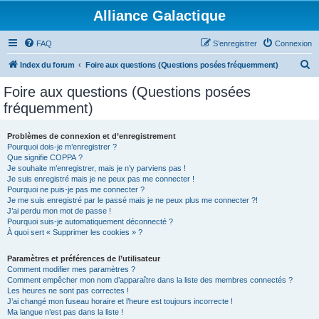
Alliance Galactique
FAQ
S’enregistrer
Connexion
R
Index du forum
Foire aux questions (Questions posées fréquemment)
e
Foire aux questions (Questions posées
c
fréquemment)
h
e
Problèmes de connexion et d’enregistrement
Pourquoi dois-je m’enregistrer ?
r
Que signifie COPPA ?
c
Je souhaite m’enregistrer, mais je n’y parviens pas !
Je suis enregistré mais je ne peux pas me connecter !
h
Pourquoi ne puis-je pas me connecter ?
Je me suis enregistré par le passé mais je ne peux plus me connecter ?!
e
J’ai perdu mon mot de passe !
r
Pourquoi suis-je automatiquement déconnecté ?
À quoi sert « Supprimer les cookies » ?
Paramètres et préférences de l’utilisateur
Comment modifier mes paramètres ?
Comment empêcher mon nom d’apparaître dans la liste des membres connectés ?
Les heures ne sont pas correctes !
J’ai changé mon fuseau horaire et l’heure est toujours incorrecte !
Ma langue n’est pas dans la liste !