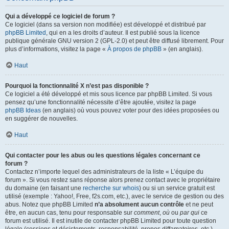
Qui a développé ce logiciel de forum ?
Ce logiciel (dans sa version non modifiée) est développé et distribué par
phpBB Limited
, qui en a les droits d’auteur. Il est publié sous la licence
publique générale GNU version 2 (GPL-2.0) et peut être diffusé librement. Pour
plus d’informations, visitez la page «
À propos de phpBB
» (en anglais).
Haut
Pourquoi la fonctionnalité X n’est pas disponible ?
Ce logiciel a été développé et mis sous licence par phpBB Limited. Si vous
pensez qu’une fonctionnalité nécessite d’être ajoutée, visitez la page
phpBB Ideas
(en anglais) où vous pouvez voter pour des idées proposées ou
en suggérer de nouvelles.
Haut
Qui contacter pour les abus ou les questions légales concernant ce
forum ?
Contactez n’importe lequel des administrateurs de la liste « L’équipe du
forum ». Si vous restez sans réponse alors prenez contact avec le propriétaire
du domaine (en faisant une
recherche sur whois
) ou si un service gratuit est
utilisé (exemple : Yahoo!, Free, f2s.com, etc.), avec le service de gestion ou des
abus. Notez que phpBB Limited
n’a absolument aucun contrôle
et ne peut
être, en aucun cas, tenu pour responsable sur
comment
,
où
ou
par qui
ce
forum est utilisé. Il est inutile de contacter phpBB Limited pour toute question