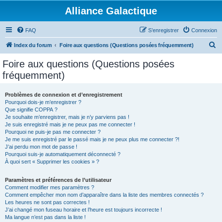
Alliance Galactique
FAQ
S’enregistrer
Connexion
R
Index du forum
Foire aux questions (Questions posées fréquemment)
e
Foire aux questions (Questions posées
c
fréquemment)
h
e
Problèmes de connexion et d’enregistrement
Pourquoi dois-je m’enregistrer ?
r
Que signifie COPPA ?
c
Je souhaite m’enregistrer, mais je n’y parviens pas !
Je suis enregistré mais je ne peux pas me connecter !
h
Pourquoi ne puis-je pas me connecter ?
Je me suis enregistré par le passé mais je ne peux plus me connecter ?!
e
J’ai perdu mon mot de passe !
r
Pourquoi suis-je automatiquement déconnecté ?
À quoi sert « Supprimer les cookies » ?
Paramètres et préférences de l’utilisateur
Comment modifier mes paramètres ?
Comment empêcher mon nom d’apparaître dans la liste des membres connectés ?
Les heures ne sont pas correctes !
J’ai changé mon fuseau horaire et l’heure est toujours incorrecte !
Ma langue n’est pas dans la liste !