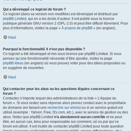
Qui a développé ce logiciel de forum ?
Ce logiciel (dans sa version non modifiée) est développé et distribué par
phpBB Limited
, qui en a les droits d’auteur. Il est publié sous la licence
publique générale GNU version 2 (GPL-2.0) et peut être diffusé librement. Pour
plus d’informations, visitez la page «
À propos de phpBB
» (en anglais).
Haut
Pourquoi la fonctionnalité X n’est pas disponible ?
Ce logiciel a été développé et mis sous licence par phpBB Limited. Si vous
pensez qu’une fonctionnalité nécessite d’être ajoutée, visitez la page
phpBB Ideas
(en anglais) où vous pouvez voter pour des idées proposées ou
en suggérer de nouvelles.
Haut
Qui contacter pour les abus ou les questions légales concernant ce
forum ?
Contactez n’importe lequel des administrateurs de la liste « L’équipe du
forum ». Si vous restez sans réponse alors prenez contact avec le propriétaire
du domaine (en faisant une
recherche sur whois
) ou si un service gratuit est
utilisé (exemple : Yahoo!, Free, f2s.com, etc.), avec le service de gestion ou des
abus. Notez que phpBB Limited
n’a absolument aucun contrôle
et ne peut
être, en aucun cas, tenu pour responsable sur
comment
,
où
ou
par qui
ce
forum est utilisé. Il est inutile de contacter phpBB Limited pour toute question