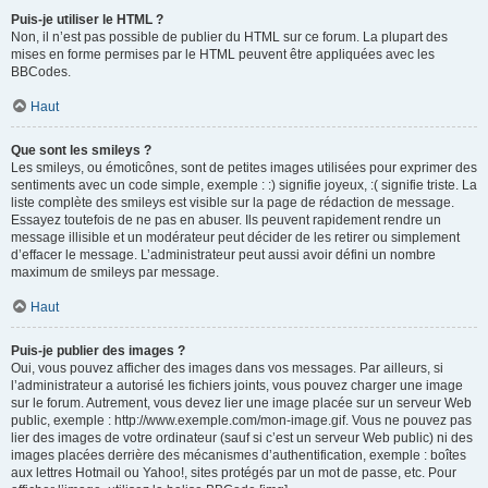
Puis-je utiliser le HTML ?
Non, il n’est pas possible de publier du HTML sur ce forum. La plupart des
mises en forme permises par le HTML peuvent être appliquées avec les
BBCodes.
Haut
Que sont les smileys ?
Les smileys, ou émoticônes, sont de petites images utilisées pour exprimer des
sentiments avec un code simple, exemple : :) signifie joyeux, :( signifie triste. La
liste complète des smileys est visible sur la page de rédaction de message.
Essayez toutefois de ne pas en abuser. Ils peuvent rapidement rendre un
message illisible et un modérateur peut décider de les retirer ou simplement
d’effacer le message. L’administrateur peut aussi avoir défini un nombre
maximum de smileys par message.
Haut
Puis-je publier des images ?
Oui, vous pouvez afficher des images dans vos messages. Par ailleurs, si
l’administrateur a autorisé les fichiers joints, vous pouvez charger une image
sur le forum. Autrement, vous devez lier une image placée sur un serveur Web
public, exemple : http://www.exemple.com/mon-image.gif. Vous ne pouvez pas
lier des images de votre ordinateur (sauf si c’est un serveur Web public) ni des
images placées derrière des mécanismes d’authentification, exemple : boîtes
aux lettres Hotmail ou Yahoo!, sites protégés par un mot de passe, etc. Pour