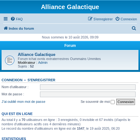
Alliance Galactique
FAQ
S’enregistrer
Connexion
R
Index du forum
e
Nous sommes le 10 août 2026, 09:09
c
Forum
h
Alliance Galactique
e
Forum tchat ovnis extraterrestres Oummains Ummites
Modérateur :
Admin
r
Sujets :
52
c
CONNEXION
•
S’ENREGISTRER
h
Nom d’utilisateur :
e
Mot de passe :
r
J’ai oublié mon mot de passe
Se souvenir de moi
QUI EST EN LIGNE
Au total il y a
70
utilisateurs en ligne : 3 enregistrés, 0 invisible et 67 invités (d’après le
nombre d’utilisateurs actifs ces 4 dernières minutes)
Le record du nombre d’utilisateurs en ligne est de
1547
, le 19 août 2025, 06:20
STATISTIQUES