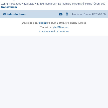
11871
messages •
52
sujets •
37306
membres • Le membre enregistré le plus récent est
RonaldIrrem
.
Index du forum
Heures au format
UTC+02:00
Développé par
phpBB
® Forum Software © phpBB Limited
Traduit par
phpBB-fr.com
Confidentialité
|
Conditions