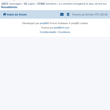
11871
messages •
52
sujets •
37306
membres • Le membre enregistré le plus récent est
RonaldIrrem
.
Index du forum
Heures au format
UTC+02:00
Développé par
phpBB
® Forum Software © phpBB Limited
Traduit par
phpBB-fr.com
Confidentialité
|
Conditions