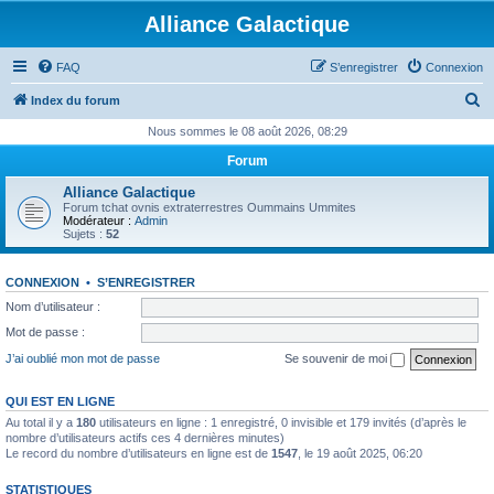
Alliance Galactique
FAQ
S’enregistrer
Connexion
R
Index du forum
e
Nous sommes le 08 août 2026, 08:29
c
Forum
h
Alliance Galactique
e
Forum tchat ovnis extraterrestres Oummains Ummites
Modérateur :
Admin
r
Sujets :
52
c
CONNEXION
•
S’ENREGISTRER
h
Nom d’utilisateur :
e
Mot de passe :
r
J’ai oublié mon mot de passe
Se souvenir de moi
QUI EST EN LIGNE
Au total il y a
180
utilisateurs en ligne : 1 enregistré, 0 invisible et 179 invités (d’après le
nombre d’utilisateurs actifs ces 4 dernières minutes)
Le record du nombre d’utilisateurs en ligne est de
1547
, le 19 août 2025, 06:20
STATISTIQUES