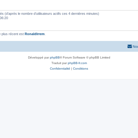
vités (d’après le nombre d’utilisateurs actifs ces 4 dernières minutes)
 06:20
 plus récent est
RonaldIrrem
.
Nou
Développé par
phpBB
® Forum Software © phpBB Limited
Traduit par
phpBB-fr.com
Confidentialité
|
Conditions