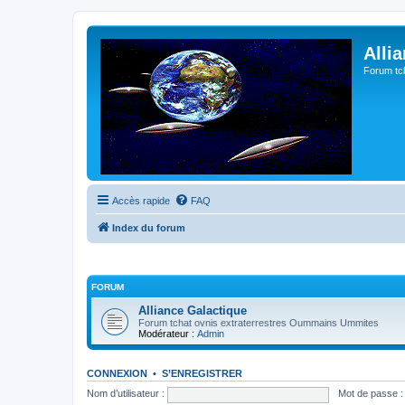
Alli
Forum tc
Accès rapide
FAQ
Index du forum
FORUM
Alliance Galactique
Forum tchat ovnis extraterrestres Oummains Ummites
Modérateur :
Admin
CONNEXION
•
S’ENREGISTRER
Nom d’utilisateur :
Mot de passe :