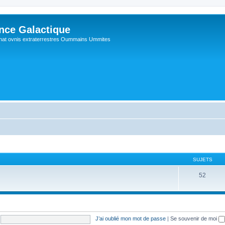
ance Galactique
hat ovnis extraterrestres Oummains Ummites
SUJETS
52
J’ai oublié mon mot de passe
|
Se souvenir de moi