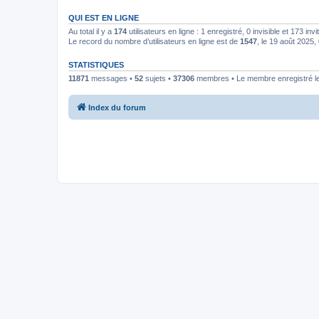
QUI EST EN LIGNE
Au total il y a
174
utilisateurs en ligne : 1 enregistré, 0 invisible et 173 in
Le record du nombre d’utilisateurs en ligne est de
1547
, le 19 août 2025,
STATISTIQUES
11871
messages •
52
sujets •
37306
membres • Le membre enregistré le
Index du forum