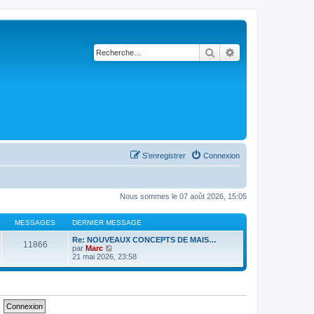
Rechercher
Recherche avancé
S’enregistrer
Connexion
Nous sommes le 07 août 2026, 15:05
MESSAGES
DERNIER MESSAGE
Re: NOUVEAUX CONCEPTS DE MAIS…
11866
V
par
Marc
o
21 mai 2026, 23:58
i
r
l
e
d
e