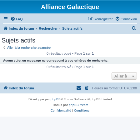
Alliance Galactique
FAQ
S’enregistrer
Connexion
R
Index du forum
Rechercher
Sujets actifs
e
Sujets actifs
c
Aller à la recherche avancée
h
0 résultat trouvé • Page
1
sur
1
e
Aucun sujet ou message ne correspond à vos critères de recherche.
r
0 résultat trouvé • Page
1
sur
1
c
Aller à
h
Index du forum
Heures au format
UTC+02:00
e
r
Développé par
phpBB
® Forum Software © phpBB Limited
Traduit par
phpBB-fr.com
Confidentialité
|
Conditions