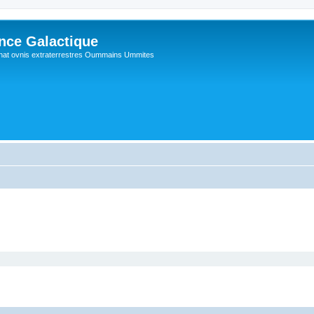
ance Galactique
hat ovnis extraterrestres Oummains Ummites