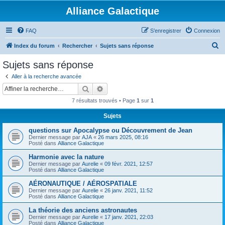
Alliance Galactique
FAQ
S’enregistrer
Connexion
R
Index du forum
Rechercher
Sujets sans réponse
e
Sujets sans réponse
c
Aller à la recherche avancée
h
Rechercher
Recherche avancée
e
7 résultats trouvés • Page
1
sur
1
r
Sujets
c
questions sur Apocalypse ou Découvrement de Jean
h
Dernier message par
AJA
«
26 mars 2025, 08:16
e
Posté dans
Alliance Galactique
r
Harmonie avec la nature
Dernier message par
Aurelie
«
09 févr. 2021, 12:57
Posté dans
Alliance Galactique
AÉRONAUTIQUE / AÉROSPATIALE
Dernier message par
Aurelie
«
26 janv. 2021, 11:52
Posté dans
Alliance Galactique
La théorie des anciens astronautes
Dernier message par
Aurelie
«
17 janv. 2021, 22:03
Posté dans
Alliance Galactique