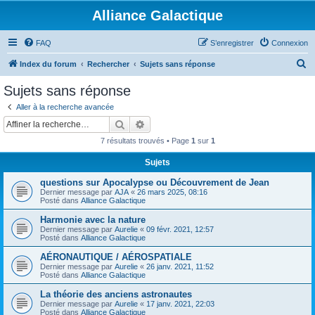
Alliance Galactique
FAQ
S’enregistrer
Connexion
R
Index du forum
Rechercher
Sujets sans réponse
e
Sujets sans réponse
c
Aller à la recherche avancée
h
Rechercher
Recherche avancée
e
7 résultats trouvés • Page
1
sur
1
r
Sujets
c
questions sur Apocalypse ou Découvrement de Jean
h
Dernier message par
AJA
«
26 mars 2025, 08:16
e
Posté dans
Alliance Galactique
r
Harmonie avec la nature
Dernier message par
Aurelie
«
09 févr. 2021, 12:57
Posté dans
Alliance Galactique
AÉRONAUTIQUE / AÉROSPATIALE
Dernier message par
Aurelie
«
26 janv. 2021, 11:52
Posté dans
Alliance Galactique
La théorie des anciens astronautes
Dernier message par
Aurelie
«
17 janv. 2021, 22:03
Posté dans
Alliance Galactique