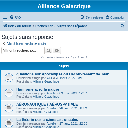
Alliance Galactique
FAQ
S’enregistrer
Connexion
R
Index du forum
Rechercher
Sujets sans réponse
e
Sujets sans réponse
c
Aller à la recherche avancée
h
Rechercher
Recherche avancée
e
7 résultats trouvés • Page
1
sur
1
r
Sujets
c
questions sur Apocalypse ou Découvrement de Jean
h
Dernier message par
AJA
«
26 mars 2025, 08:16
e
Posté dans
Alliance Galactique
r
Harmonie avec la nature
Dernier message par
Aurelie
«
09 févr. 2021, 12:57
Posté dans
Alliance Galactique
AÉRONAUTIQUE / AÉROSPATIALE
Dernier message par
Aurelie
«
26 janv. 2021, 11:52
Posté dans
Alliance Galactique
La théorie des anciens astronautes
Dernier message par
Aurelie
«
17 janv. 2021, 22:03
Posté dans
Alliance Galactique