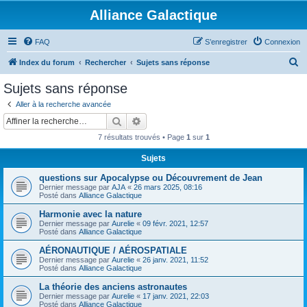
Alliance Galactique
FAQ
S’enregistrer
Connexion
R
Index du forum
Rechercher
Sujets sans réponse
e
Sujets sans réponse
c
Aller à la recherche avancée
h
Rechercher
Recherche avancée
e
7 résultats trouvés • Page
1
sur
1
r
Sujets
c
questions sur Apocalypse ou Découvrement de Jean
h
Dernier message par
AJA
«
26 mars 2025, 08:16
e
Posté dans
Alliance Galactique
r
Harmonie avec la nature
Dernier message par
Aurelie
«
09 févr. 2021, 12:57
Posté dans
Alliance Galactique
AÉRONAUTIQUE / AÉROSPATIALE
Dernier message par
Aurelie
«
26 janv. 2021, 11:52
Posté dans
Alliance Galactique
La théorie des anciens astronautes
Dernier message par
Aurelie
«
17 janv. 2021, 22:03
Posté dans
Alliance Galactique