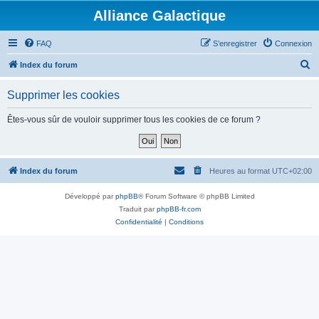
Alliance Galactique
FAQ
S’enregistrer
Connexion
R
Index du forum
e
Supprimer les cookies
c
h
Êtes-vous sûr de vouloir supprimer tous les cookies de ce forum ?
e
r
c
Index du forum
Heures au format
UTC+02:00
h
Développé par
phpBB
® Forum Software © phpBB Limited
e
Traduit par
phpBB-fr.com
r
Confidentialité
|
Conditions