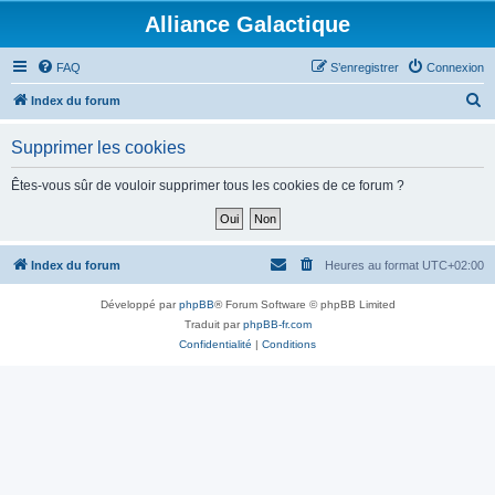
Alliance Galactique
FAQ
S’enregistrer
Connexion
R
Index du forum
e
Supprimer les cookies
c
h
Êtes-vous sûr de vouloir supprimer tous les cookies de ce forum ?
e
r
c
Index du forum
Heures au format
UTC+02:00
h
Développé par
phpBB
® Forum Software © phpBB Limited
e
Traduit par
phpBB-fr.com
r
Confidentialité
|
Conditions