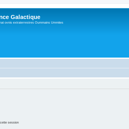
ance Galactique
hat ovnis extraterrestres Oummains Ummites
cette session