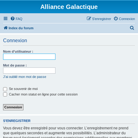
Alliance Galactique
FAQ
S’enregistrer
Connexion
R
Index du forum
e
Connexion
c
h
Nom d’utilisateur :
e
r
Mot de passe :
c
J’ai oublié mon mot de passe
h
e
Se souvenir de moi
Cacher mon statut en ligne pour cette session
r
S’ENREGISTRER
Vous devez être enregistré pour vous connecter. L’enregistrement ne prend
que quelques secondes et augmente vos possibilités. L’administrateur du
forum peut également accorder des permissions additionnelles aux membres