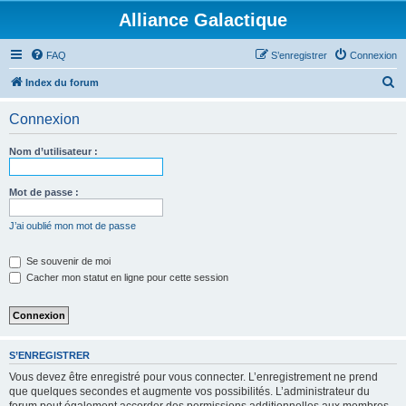
Alliance Galactique
FAQ
S’enregistrer
Connexion
R
Index du forum
e
Connexion
c
h
Nom d’utilisateur :
e
r
Mot de passe :
c
J’ai oublié mon mot de passe
h
e
Se souvenir de moi
Cacher mon statut en ligne pour cette session
r
S’ENREGISTRER
Vous devez être enregistré pour vous connecter. L’enregistrement ne prend
que quelques secondes et augmente vos possibilités. L’administrateur du
forum peut également accorder des permissions additionnelles aux membres