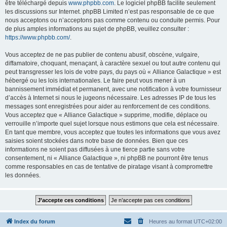
être téléchargé depuis
www.phpbb.com
. Le logiciel phpBB facilite seulement
les discussions sur Internet. phpBB Limited n’est pas responsable de ce que
nous acceptons ou n’acceptons pas comme contenu ou conduite permis. Pour
de plus amples informations au sujet de phpBB, veuillez consulter :
https://www.phpbb.com/
.
Vous acceptez de ne pas publier de contenu abusif, obscène, vulgaire,
diffamatoire, choquant, menaçant, à caractère sexuel ou tout autre contenu qui
peut transgresser les lois de votre pays, du pays où « Alliance Galactique » est
hébergé ou les lois internationales. Le faire peut vous mener à un
bannissement immédiat et permanent, avec une notification à votre fournisseur
d’accès à Internet si nous le jugeons nécessaire. Les adresses IP de tous les
messages sont enregistrées pour aider au renforcement de ces conditions.
Vous acceptez que « Alliance Galactique » supprime, modifie, déplace ou
verrouille n’importe quel sujet lorsque nous estimons que cela est nécessaire.
En tant que membre, vous acceptez que toutes les informations que vous avez
saisies soient stockées dans notre base de données. Bien que ces
informations ne soient pas diffusées à une tierce partie sans votre
consentement, ni « Alliance Galactique », ni phpBB ne pourront être tenus
comme responsables en cas de tentative de piratage visant à compromettre
les données.
Index du forum
Heures au format
UTC+02:00