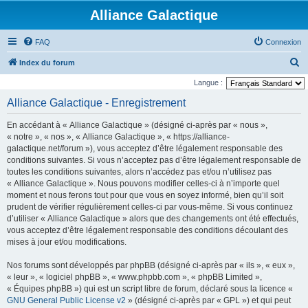
Alliance Galactique
FAQ
Connexion
R
Index du forum
e
Langue :
c
Alliance Galactique - Enregistrement
h
En accédant à « Alliance Galactique » (désigné ci-après par « nous »,
e
« notre », « nos », « Alliance Galactique », « https://alliance-
r
galactique.net/forum »), vous acceptez d’être légalement responsable des
conditions suivantes. Si vous n’acceptez pas d’être légalement responsable de
c
toutes les conditions suivantes, alors n’accédez pas et/ou n’utilisez pas
h
« Alliance Galactique ». Nous pouvons modifier celles-ci à n’importe quel
e
moment et nous ferons tout pour que vous en soyez informé, bien qu’il soit
prudent de vérifier régulièrement celles-ci par vous-même. Si vous continuez
r
d’utiliser « Alliance Galactique » alors que des changements ont été effectués,
vous acceptez d’être légalement responsable des conditions découlant des
mises à jour et/ou modifications.
Nos forums sont développés par phpBB (désigné ci-après par « ils », « eux »,
« leur », « logiciel phpBB », « www.phpbb.com », « phpBB Limited »,
« Équipes phpBB ») qui est un script libre de forum, déclaré sous la licence «
GNU General Public License v2
» (désigné ci-après par « GPL ») et qui peut