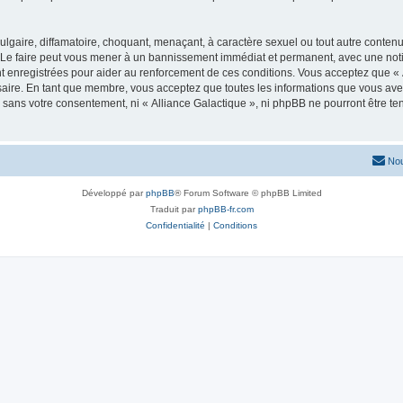
lgaire, diffamatoire, choquant, menaçant, à caractère sexuel ou tout autre contenu 
. Le faire peut vous mener à un bannissement immédiat et permanent, avec une notifi
 enregistrées pour aider au renforcement de ces conditions. Vous acceptez que « A
saire. En tant que membre, vous acceptez que toutes les informations que vous av
ie sans votre consentement, ni « Alliance Galactique », ni phpBB ne pourront être 
Nou
Développé par
phpBB
® Forum Software © phpBB Limited
Traduit par
phpBB-fr.com
Confidentialité
|
Conditions