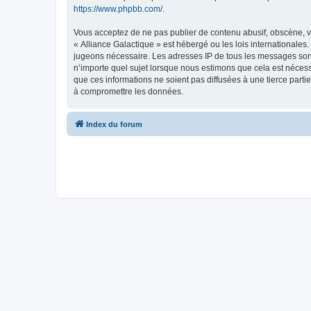
https://www.phpbb.com/
.
Vous acceptez de ne pas publier de contenu abusif, obscène, vu
« Alliance Galactique » est hébergé ou les lois internationales
jugeons nécessaire. Les adresses IP de tous les messages sont
n’importe quel sujet lorsque nous estimons que cela est néces
que ces informations ne soient pas diffusées à une tierce part
à compromettre les données.
Index du forum