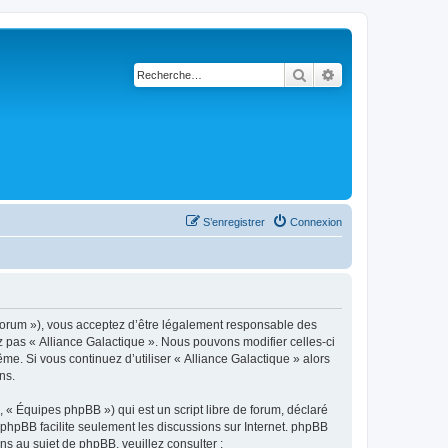
Rechercher
Recherche avancé
S’enregistrer
Connexion
t/forum »), vous acceptez d’être légalement responsable des
z pas « Alliance Galactique ». Nous pouvons modifier celles-ci
me. Si vous continuez d’utiliser « Alliance Galactique » alors
ns.
 « Équipes phpBB ») qui est un script libre de forum, déclaré
l phpBB facilite seulement les discussions sur Internet. phpBB
 au sujet de phpBB, veuillez consulter :