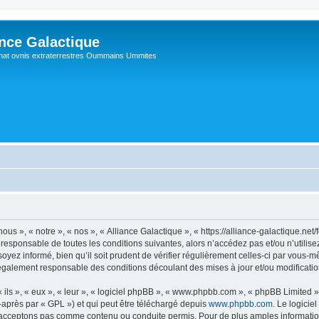
ance Galactique
hat ovnis extraterrestres Oummains Ummites
ous », « notre », « nos », « Alliance Galactique », « https://alliance-galactique.ne
responsable de toutes les conditions suivantes, alors n’accédez pas et/ou n’utilise
yez informé, bien qu’il soit prudent de vérifier régulièrement celles-ci par vous-mê
également responsable des conditions découlant des mises à jour et/ou modificatio
ls », « eux », « leur », « logiciel phpBB », « www.phpbb.com », « phpBB Limited »,
-après par « GPL ») et qui peut être téléchargé depuis
www.phpbb.com
. Le logicie
acceptons pas comme contenu ou conduite permis. Pour de plus amples informations